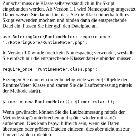
Zunächst muss die Klasse selbstverständlich in Ihr Skript
eingebunden werden. Ab Version 1.1 wird Namespacing umgesetzt.
Daher weisen Sie darauf hin, dass Sie die Klasse innerhalb Ihres
Skript verwenden möchten und binden dann die entsprechende
Datei ein. Passen Sie hier ggf. den Dateipfad an.
use
RoteringCore\RuntimeMeter;
require_once
'./RoteringCore/RuntimeMeter.php'
;
In Version 1.0 wurde noch kein Namespacing verwendet, weshalb
Sie einfach nur die entsprechende Klassendatei einbinden müssen.
require_once
'runtimemeter.class.php'
;
Erzeugen Sie dann ein (oder beliebig viele weitere) Objekte der
RuntimeMeter-Klasse und starten Sie die Laufzeitmessung mittels
der Methode start().
$timer
=
new
RuntimeMeter();
$timer
->start();
Wenn gewünscht, können Sie die Laufzeitmessung mittels der
Methode stop() unterbrechen und später wieder mit start()
aufnehmen. Dies kann bspw. hilfreich sein, wenn sie Daten
übertragen oder größere Dateien einlesen, dies aber nicht mit zur
Laufzeit zählen möchten.