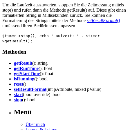
Um die Laufzeit auszuwerten, stoppen Sie die Zeitmessung mittels
stop() und rufen dann die Methode getResult() auf. Diese gibt einen
formatierten String in Millisekunden zurück. Sie können die
Formatierung des Strings mittels der Methode
setResultFormat()
umfassend ihren Bedürfnissen anpassen.
$timer
->stop();
echo
'Laufzeit: '
.
$timer
-
>getResult();
Methoden
getResult
(): string
getRunTime
(): float
getStartTime
(): float
isRunning
(): bool
reset
()
setResultFormat
(int pAttribute, mixed pValue)
start
(bool override) :bool
stop
(): bool
Menü
Über mich
Lernen & Lehren