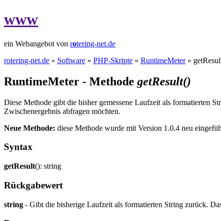
www
ein Webangebot von
r
o
tering-net.de
rotering-net.de
»
Software
»
PHP-Skripte
»
RuntimeMeter
» getResult
RuntimeMeter - Methode
getResult()
Diese Methode gibt die bisher gemessene Laufzeit als formatierten St
Zwischenergebnis abfragen möchten.
Neue Methode:
diese Methode wurde mit Version 1.0.4 neu eingefüh
Syntax
getResult
(): string
Rückgabewert
string
- Gibt die bisherige Laufzeit als formatierten String zurück. 