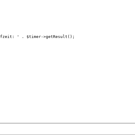
fzeit: '
.
$timer
->getResult();