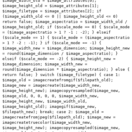
$image_width_old = $image_attributes[0];
$image_height_old = $image_attributes[1];
$image_filetype = $image_attributes[2]; if
($image_width_old <= 0 || $image_height_old <= 0)
return false; $image_aspectratio = $image_width_old /
$image_height_old; if ($scale_mode == 0) { $scale_mode
= ($image_aspectratio > 1 ? -1 : -2); } elseif
($scale_mode == 1) { $scale_mode = ($image_aspectratio
> 1 ? -2 : -1); } if ($scale_mode == -1) {
$image_width_new = $image_dimension; $image_height_new
= round($image_dimension / $image_aspectratio); }
elseif ($scale_mode == -2) { $image_height_new =
$image_dimension; $image_width_new =
round($image_dimension * $image_aspectratio); } else {
return false; } switch ($image_filetype) { case 1:
$image_old = imagecreatefromgif($filepath_old);
$image_new = imagecreate($image_width_new,
$image_height_new); imagecopyresampled($image_new,
$image_old, 0, 0, 0, 0, $image_width_new,
$image_height_new, $image_width_old,
$image_height_old); imagegif($image_new,
$filepath_new); break; case 2: $image_old =
imagecreatefromjpeg($filepath_old); $image_new =
imagecreatetruecolor($image_width_new,
$image_height_new); imagecopyresampled($image_new,