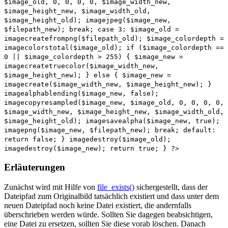
$image_old, 0, 0, 0, 0, $image_width_new,
$image_height_new, $image_width_old,
$image_height_old); imagejpeg($image_new,
$filepath_new); break; case 3: $image_old =
imagecreatefrompng($filepath_old); $image_colordepth =
imagecolorstotal($image_old); if ($image_colordepth ==
0 || $image_colordepth > 255) { $image_new =
imagecreatetruecolor($image_width_new,
$image_height_new); } else { $image_new =
imagecreate($image_width_new, $image_height_new); }
imagealphablending($image_new, false);
imagecopyresampled($image_new, $image_old, 0, 0, 0, 0,
$image_width_new, $image_height_new, $image_width_old,
$image_height_old); imagesavealpha($image_new, true);
imagepng($image_new, $filepath_new); break; default:
return false; } imagedestroy($image_old);
imagedestroy($image_new); return true; } ?>
Erläuterungen
Zunächst wird mit Hilfe von
file_exists()
sichergestellt, dass der
Dateipfad zum Originalbild tatsächlich existiert und dass unter dem
neuen Dateipfad noch keine Datei existiert, die andernfalls
überschrieben werden würde. Sollten Sie dagegen beabsichtigen,
eine Datei zu ersetzen, sollten Sie diese vorab löschen. Danach