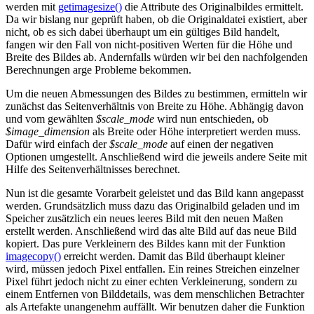
werden mit
getimagesize()
die Attribute des Originalbildes ermittelt.
Da wir bislang nur geprüft haben, ob die Originaldatei existiert, aber
nicht, ob es sich dabei überhaupt um ein gültiges Bild handelt,
fangen wir den Fall von nicht-positiven Werten für die Höhe und
Breite des Bildes ab. Andernfalls würden wir bei den nachfolgenden
Berechnungen arge Probleme bekommen.
Um die neuen Abmessungen des Bildes zu bestimmen, ermitteln wir
zunächst das Seitenverhältnis von Breite zu Höhe. Abhängig davon
und vom gewählten
$scale_mode
wird nun entschieden, ob
$image_dimension
als Breite oder Höhe interpretiert werden muss.
Dafür wird einfach der
$scale_mode
auf einen der negativen
Optionen umgestellt. Anschließend wird die jeweils andere Seite mit
Hilfe des Seitenverhältnisses berechnet.
Nun ist die gesamte Vorarbeit geleistet und das Bild kann angepasst
werden. Grundsätzlich muss dazu das Originalbild geladen und im
Speicher zusätzlich ein neues leeres Bild mit den neuen Maßen
erstellt werden. Anschließend wird das alte Bild auf das neue Bild
kopiert. Das pure Verkleinern des Bildes kann mit der Funktion
imagecopy()
erreicht werden. Damit das Bild überhaupt kleiner
wird, müssen jedoch Pixel entfallen. Ein reines Streichen einzelner
Pixel führt jedoch nicht zu einer echten Verkleinerung, sondern zu
einem Entfernen von Bilddetails, was dem menschlichen Betrachter
als Artefakte unangenehm auffällt. Wir benutzen daher die Funktion