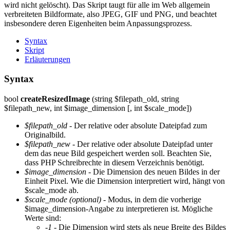
wird nicht gelöscht). Das Skript taugt für alle im Web allgemein
verbreiteten Bildformate, also JPEG, GIF und PNG, und beachtet
insbesondere deren Eigenheiten beim Anpassungsprozess.
Syntax
Skript
Erläuterungen
Syntax
bool
createResizedImage
(string $filepath_old, string
$filepath_new, int $image_dimension [, int $scale_mode])
$filepath_old
- Der relative oder absolute Dateipfad zum
Originalbild.
$filepath_new
- Der relative oder absolute Dateipfad unter
dem das neue Bild gespeichert werden soll. Beachten Sie,
dass PHP Schreibrechte in diesem Verzeichnis benötigt.
$image_dimension
- Die Dimension des neuen Bildes in der
Einheit Pixel. Wie die Dimension interpretiert wird, hängt von
$scale_mode ab.
$scale_mode (optional)
- Modus, in dem die vorherige
$image_dimension-Angabe zu interpretieren ist. Mögliche
Werte sind:
-1
- Die Dimension wird stets als neue Breite des Bildes