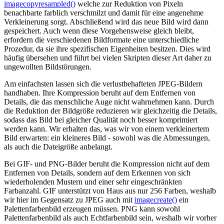
imagecopyresampled()
welche zur Reduktion von Pixeln
benachbarte farblich verschmilzt und damit für eine angenehme
Verkleinerung sorgt. Abschließend wird das neue Bild wird dann
gespeichert. Auch wenn diese Vorgehensweise gleich bleibt,
erfordern die verschiedenen Bildformate eine unterschiedliche
Prozedur, da sie ihre spezifischen Eigenheiten besitzen. Dies wird
häufig übersehen und führt bei vielen Skripten dieser Art daher zu
ungewollten Bildstörungen.
Am einfachsten lassen sich die verlustbehafteten JPEG-Bildern
handhaben. Ihre Kompression beruht auf dem Entfernen von
Details, die das menschliche Auge nicht wahrnehmen kann. Durch
die Reduktion der Bildgröße reduzieren wir gleichzeitig die Details,
sodass das Bild bei gleicher Qualität noch besser komprimiert
werden kann. Wir erhalten das, was wir von einem verkleinertem
Bild erwarten: ein kleineres Bild - sowohl was die Abmessungen,
als auch die Dateigröße anbelangt.
Bei GIF- und PNG-Bilder beruht die Kompression nicht auf dem
Entfernen von Details, sondern auf dem Erkennen von sich
wiederholenden Mustern und einer sehr eingeschränkten
Farbanzahl. GIF unterstützt von Haus aus nur 256 Farben, weshalb
wir hier im Gegensatz zu JPEG auch mit
imagecreate()
ein
Palettenfarbenbild erzeugen müssen. PNG kann sowohl
Palettenfarbenbild als auch Echtfarbenbild sein, weshalb wir vorher