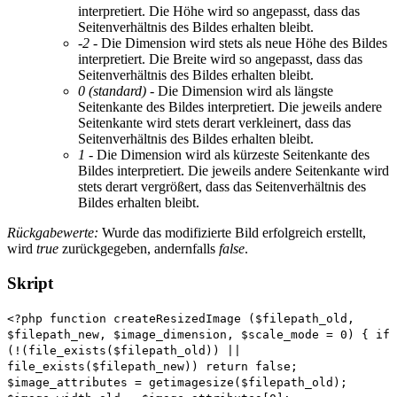
interpretiert. Die Höhe wird so angepasst, dass das
Seitenverhältnis des Bildes erhalten bleibt.
-2
- Die Dimension wird stets als neue Höhe des Bildes
interpretiert. Die Breite wird so angepasst, dass das
Seitenverhältnis des Bildes erhalten bleibt.
0 (standard)
- Die Dimension wird als längste
Seitenkante des Bildes interpretiert. Die jeweils andere
Seitenkante wird stets derart verkleinert, dass das
Seitenverhältnis des Bildes erhalten bleibt.
1
- Die Dimension wird als kürzeste Seitenkante des
Bildes interpretiert. Die jeweils andere Seitenkante wird
stets derart vergrößert, dass das Seitenverhältnis des
Bildes erhalten bleibt.
Rückgabewerte:
Wurde das modifizierte Bild erfolgreich erstellt,
wird
true
zurückgegeben, andernfalls
false
.
Skript
<?php function createResizedImage ($filepath_old,
$filepath_new, $image_dimension, $scale_mode = 0) { if
(!(file_exists($filepath_old)) ||
file_exists($filepath_new)) return false;
$image_attributes = getimagesize($filepath_old);