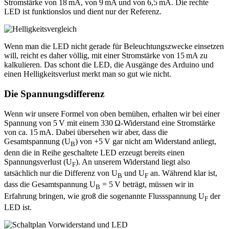
Stromstärke von 18 mA, von 9 mA und von 6,5 mA. Die rechte
LED ist funktionslos und dient nur der Referenz.
Wenn man die LED nicht gerade für Beleuchtungszwecke einsetzen
will, reicht es daher völlig, mit einer Stromstärke von 15 mA zu
kalkulieren. Das schont die LED, die Ausgänge des Arduino und
einen Helligkeitsverlust merkt man so gut wie nicht.
Die Spannungsdifferenz
Wenn wir unsere Formel von oben bemühen, erhalten wir bei einer
Spannung von 5 V mit einem 330 Ω-Widerstand eine Stromstärke
von ca. 15 mA. Dabei übersehen wir aber, dass die
Gesamtspannung (U
) von +5 V gar nicht am Widerstand anliegt,
B
denn die in Reihe geschaltete LED erzeugt bereits einen
Spannungsverlust (U
). An unserem Widerstand liegt also
F
tatsächlich nur die Differenz von U
und U
an. Während klar ist,
B
F
dass die Gesamtspannung U
= 5 V beträgt, müssen wir in
B
Erfahrung bringen, wie groß die sogenannte Flussspannung U
der
F
LED ist.