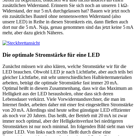
zusätzlichen Widerstand. Erinnern Sie sich noch an unseren 1 kΩ-
Widerstand, der nur 5 mA durchgelassen hat? Bauen wir jetzt noch
ein zusätzliches Bauteil ohne nennenswerten Widerstand (also
unsere LED) in Reihe in diesen Stromkreis ein, dann fließen auch
dort nur die 5 mA. Naja, genau genommen sind das jetzt keine 5 mA
mehr, aber dazu gleich Näheres.
Die optimale Stromstärke für eine LED
Zunächst müssen wir also klären, welche Stromstärke wir für die
LED brauchen. Obwohl LED je nach Lichtfarbe, aber auch teils bei
gleicher Lichtfarbe, mit sehr unterschiedlichen Halbleitermaterialien
arbeiten, beträgt die optimale Stromstärke fast immer 20 mA.
Optimal heißt in diesem Zusammenhang, dass wir das Maximum an
Helligkeit aus der LED herausholen, ohne dass sich deren
Lebensdauer verkürzt. Viele Vorwiderstandsrechner, die man im
Internet findet, arbeiten daher mit einer fest eingestellten Stromstärke
von 20 mA. Allerdings sind heute selbst günstigste LED effizienter
als noch vor 20 Jahren. Das heißt, der Betrieb mit 20 mA ist zwar
immer noch optimal, aber der Helligkeitsverlust bei niedrigeren
Stromstärken ist nur noch minimal. Im folgenden Bild sieht man vier
grüne LED. Von links nach rechts fließt durch diese eine