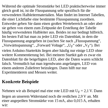
Während die optimale Stromstärke bei LED praktischerweise immer
gleich groß ist, ist die Flusspannung sehr spezifisch für die
verwendeten Halbleitermaterialien. Man findet im Internet Tabellen,
die einer Lichtfarbe eine bestimmte Flussspannung zuordnen.
Entweder geben Sie dann einen großen Wertebereich an oder aber
sie gehen von einem zum Zeitpunkt der Erstellung der Tabelle
häufig verwendeten Halbleiter aus. Beides ist nur bedingt hilfreich.
Im besten Fall hat man zu jeder LED ein Datenblatt, in dem die
Flussspannung angegeben ist (suchen Sie nach „Flussspannung“,
„Vorwärtsspannung“, „Forward Voltage“, „U
“ oder „V
“). Bei
F
F
vielen Arduino-Starterkits liegen aber häufig nur einige LED ohne
weitere Kommentierung bei. Bei meinem Startkit gab es zwar ein
Datenblatt für die beigefügten LED, aber die Daten waren schlicht
falsch. Vermutlich hat man irgendwann angefangen, LED von
einem anderen Zulieferer beizulegen. Dann hilft nur nur
Experimentieren und Messen weiter.
Konkrete Beispiele
Nehmen wir als Beispiel mal eine rote LED mit U
= 2,1 V. Dann
F
liegen an unserem Widerstand noch die restlichen 2,9 V an. Mit
einer angepeilten Stromstärke von 15 mA, also 0,015 A, erhalten
wir: