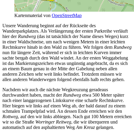
Kartenmaterial von
OpenStreetMap
Unsere Wanderung beginnt auf der Rückseite des
Wanderparkplatzes. Als Verlängerung der ersten Parkreihe verläuft
hier der
Rundweg
(das ist tatsächlich der Name dieses Weges) kurz
in einer Waldschneise, um nach wenigen Metern in einer leichten
Rechtskurve hinab in den Wald zu führen. Wir folgen dem
Rundweg
nun für längere Zeit, während er sich in leichten Kurven immer
sachte bergab durch den Wald windet. An der ersten Weggabelung
ist das Markierungszeichen etwas ungünstig angebracht, da es sich
an einem Baum genau in der Mitte der Gabelung neben allen
anderen Zeichen sehr weit links befindet. Trotzdem müssen wir
allen anderen Wanderwegen folgend ebenfalls halb rechts gehen.
Nachdem wir auch die nächste Wegkreuzung geradeaus
durchwandert haben, macht der
Rundweg
etwa 500 Meter später
nach einer langgezogenen Linkskurve eine scharfe Rechtskurve.
Hier biegen wir links auf einen Weg ab, der bald darauf zu einem
schmalen Trampelpfad wird. An dessen Ende erreichen wir den
Rottweg
, auf den wir links abbiegen. Nach gut 100 Metern erreichen
wir so die Straße
Worringer Reitweg
, die wir überqueren und
automatisch auf den asphaltierten Weg
Am Kreuz
gelangen.