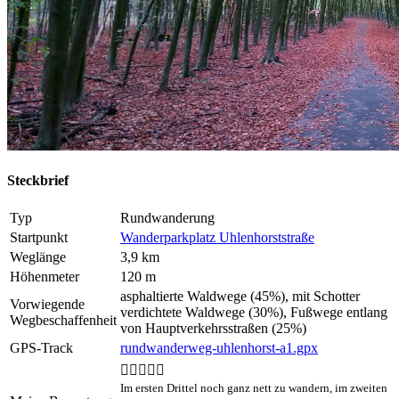
Steckbrief
Typ
Rundwanderung
Startpunkt
Wanderparkplatz Uhlenhorststraße
Weglänge
3,9 km
Höhenmeter
120 m
asphaltierte Waldwege (45%), mit Schotter
Vorwiegende
verdichtete Waldwege (30%), Fußwege entlang
Wegbeschaffenheit
von Hauptverkehrsstraßen (25%)
GPS-Track
rundwanderweg-uhlenhorst-a1.gpx


Im ersten Drittel noch ganz nett zu wandern, im zweiten