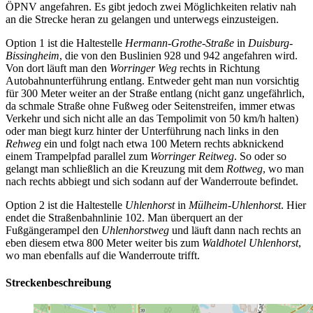
ÖPNV angefahren. Es gibt jedoch zwei Möglichkeiten relativ nah
an die Strecke heran zu gelangen und unterwegs einzusteigen.
Option 1 ist die Haltestelle
Hermann-Grothe-Straße
in
Duisburg-
Bissingheim
, die von den Buslinien 928 und 942 angefahren wird.
Von dort läuft man den
Worringer Weg
rechts in Richtung
Autobahnunterführung entlang. Entweder geht man nun vorsichtig
für 300 Meter weiter an der Straße entlang (nicht ganz ungefährlich,
da schmale Straße ohne Fußweg oder Seitenstreifen, immer etwas
Verkehr und sich nicht alle an das Tempolimit von 50 km/h halten)
oder man biegt kurz hinter der Unterführung nach links in den
Rehweg
ein und folgt nach etwa 100 Metern rechts abknickend
einem Trampelpfad parallel zum
Worringer Reitweg
. So oder so
gelangt man schließlich an die Kreuzung mit dem
Rottweg
, wo man
nach rechts abbiegt und sich sodann auf der Wanderroute befindet.
Option 2 ist die Haltestelle
Uhlenhorst
in
Mülheim-Uhlenhorst
. Hier
endet die Straßenbahnlinie 102. Man überquert an der
Fußgängerampel den
Uhlenhorstweg
und läuft dann nach rechts an
eben diesem etwa 800 Meter weiter bis zum
Waldhotel Uhlenhorst
,
wo man ebenfalls auf die Wanderroute trifft.
Streckenbeschreibung