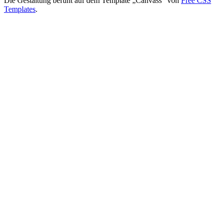
Die Gestaltung beruht auf dem Template „Canvass“ von
Free CSS
Templates
.