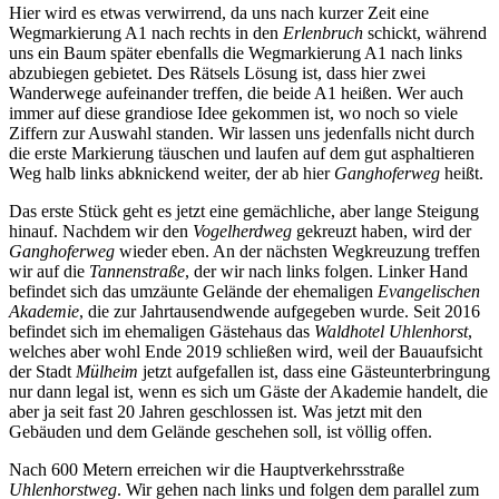
Hier wird es etwas verwirrend, da uns nach kurzer Zeit eine
Wegmarkierung A1 nach rechts in den
Erlenbruch
schickt, während
uns ein Baum später ebenfalls die Wegmarkierung A1 nach links
abzubiegen gebietet. Des Rätsels Lösung ist, dass hier zwei
Wanderwege aufeinander treffen, die beide A1 heißen. Wer auch
immer auf diese grandiose Idee gekommen ist, wo noch so viele
Ziffern zur Auswahl standen. Wir lassen uns jedenfalls nicht durch
die erste Markierung täuschen und laufen auf dem gut asphaltieren
Weg halb links abknickend weiter, der ab hier
Ganghoferweg
heißt.
Das erste Stück geht es jetzt eine gemächliche, aber lange Steigung
hinauf. Nachdem wir den
Vogelherdweg
gekreuzt haben, wird der
Ganghoferweg
wieder eben. An der nächsten Wegkreuzung treffen
wir auf die
Tannenstraße
, der wir nach links folgen. Linker Hand
befindet sich das umzäunte Gelände der ehemaligen
Evangelischen
Akademie
, die zur Jahrtausendwende aufgegeben wurde. Seit 2016
befindet sich im ehemaligen Gästehaus das
Waldhotel Uhlenhorst
,
welches aber wohl Ende 2019 schließen wird, weil der Bauaufsicht
der Stadt
Mülheim
jetzt aufgefallen ist, dass eine Gästeunterbringung
nur dann legal ist, wenn es sich um Gäste der Akademie handelt, die
aber ja seit fast 20 Jahren geschlossen ist. Was jetzt mit den
Gebäuden und dem Gelände geschehen soll, ist völlig offen.
Nach 600 Metern erreichen wir die Hauptverkehrsstraße
Uhlenhorstweg
. Wir gehen nach links und folgen dem parallel zum