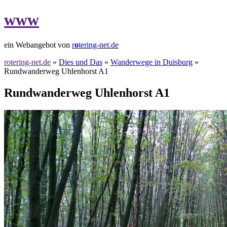
www
ein Webangebot von
r
o
tering-net.de
rotering-net.de
»
Dies und Das
»
Wanderwege in Duisburg
»
Rundwanderweg Uhlenhorst A1
Rundwanderweg Uhlenhorst A1