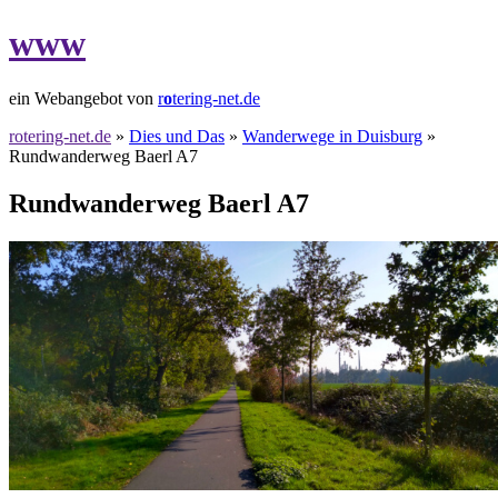
www
ein Webangebot von
r
o
tering-net.de
rotering-net.de
»
Dies und Das
»
Wanderwege in Duisburg
»
Rundwanderweg Baerl A7
Rundwanderweg Baerl A7