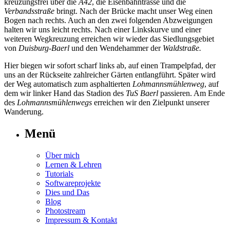
kreuzungsfrei über die
A42
, die Eisenbahntrasse und die
Verbandsstraße
bringt. Nach der Brücke macht unser Weg einen
Bogen nach rechts. Auch an den zwei folgenden Abzweigungen
halten wir uns leicht rechts. Nach einer Linkskurve und einer
weiteren Wegkreuzung erreichen wir wieder das Siedlungsgebiet
von
Duisburg-Baerl
und den Wendehammer der
Waldstraße.
Hier biegen wir sofort scharf links ab, auf einen Trampelpfad, der
uns an der Rückseite zahlreicher Gärten entlangführt. Später wird
der Weg automatisch zum asphaltierten
Lohmannsmühlenweg
, auf
dem wir linker Hand das Stadion des
TuS Baerl
passieren. Am Ende
des
Lohmannsmühlenwegs
erreichen wir den Zielpunkt unserer
Wanderung.
Menü
Über mich
Lernen & Lehren
Tutorials
Softwareprojekte
Dies und Das
Blog
Photostream
Impressum & Kontakt