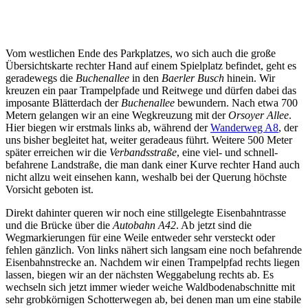
Vom westlichen Ende des Parkplatzes, wo sich auch die große
Übersichtskarte rechter Hand auf einem Spielplatz befindet, geht es
geradewegs die
Buchenallee
in den
Baerler Busch
hinein. Wir
kreuzen ein paar Trampelpfade und Reitwege und dürfen dabei das
imposante Blätterdach der
Buchenallee
bewundern. Nach etwa 700
Metern gelangen wir an eine Wegkreuzung mit der
Orsoyer Allee
.
Hier biegen wir erstmals links ab, während der
Wanderweg A8
, der
uns bisher begleitet hat, weiter geradeaus führt. Weitere 500 Meter
später erreichen wir die
Verbandsstraße
, eine viel- und schnell-
befahrene Landstraße, die man dank einer Kurve rechter Hand auch
nicht allzu weit einsehen kann, weshalb bei der Querung höchste
Vorsicht geboten ist.
Direkt dahinter queren wir noch eine stillgelegte Eisenbahntrasse
und die Brücke über die
Autobahn A42
. Ab jetzt sind die
Wegmarkierungen für eine Weile entweder sehr versteckt oder
fehlen gänzlich. Von links nähert sich langsam eine noch befahrende
Eisenbahnstrecke an. Nachdem wir einen Trampelpfad rechts liegen
lassen, biegen wir an der nächsten Weggabelung rechts ab. Es
wechseln sich jetzt immer wieder weiche Waldbodenabschnitte mit
sehr grobkörnigen Schotterwegen ab, bei denen man um eine stabile