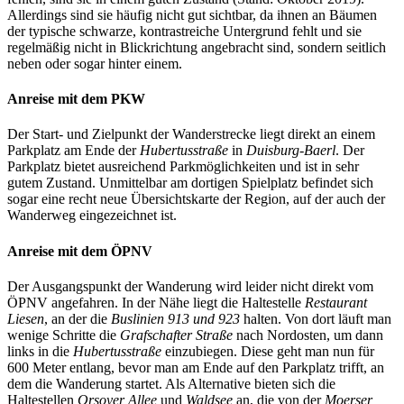
Allerdings sind sie häufig nicht gut sichtbar, da ihnen an Bäumen
der typische schwarze, kontrastreiche Untergrund fehlt und sie
regelmäßig nicht in Blickrichtung angebracht sind, sondern seitlich
neben oder sogar hinter einem.
Anreise mit dem PKW
Der Start- und Zielpunkt der Wanderstrecke liegt direkt an einem
Parkplatz am Ende der
Hubertusstraße
in
Duisburg-Baerl
. Der
Parkplatz bietet ausreichend Parkmöglichkeiten und ist in sehr
gutem Zustand. Unmittelbar am dortigen Spielplatz befindet sich
sogar eine recht neue Übersichtskarte der Region, auf der auch der
Wanderweg eingezeichnet ist.
Anreise mit dem ÖPNV
Der Ausgangspunkt der Wanderung wird leider nicht direkt vom
ÖPNV angefahren. In der Nähe liegt die Haltestelle
Restaurant
Liesen
, an der die
Buslinien 913 und 923
halten. Von dort läuft man
wenige Schritte die
Grafschafter Straße
nach Nordosten, um dann
links in die
Hubertusstraße
einzubiegen. Diese geht man nun für
600 Meter entlang, bevor man am Ende auf den Parkplatz trifft, an
dem die Wanderung startet. Als Alternative bieten sich die
Haltestellen
Orsoyer Allee
und
Waldsee
an, die von der
Moerser