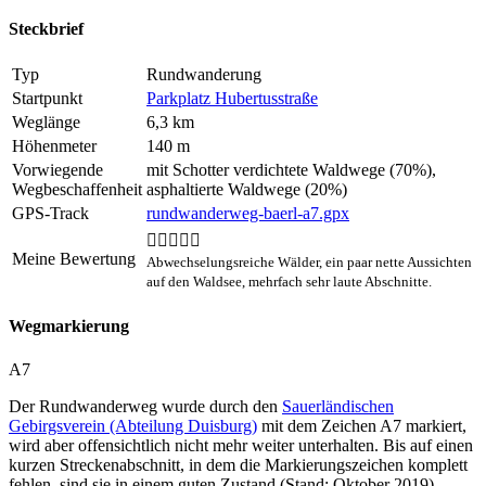
Steckbrief
Typ
Rundwanderung
Startpunkt
Parkplatz Hubertusstraße
Weglänge
6,3 km
Höhenmeter
140 m
Vorwiegende
mit Schotter verdichtete Waldwege (70%),
Wegbeschaffenheit
asphaltierte Waldwege (20%)
GPS-Track
rundwanderweg-baerl-a7.gpx


Meine Bewertung
Abwechselungsreiche Wälder, ein paar nette Aussichten
auf den Waldsee, mehrfach sehr laute Abschnitte.
Wegmarkierung
A7
Der Rundwanderweg wurde durch den
Sauerländischen
Gebirgsverein (Abteilung Duisburg)
mit dem Zeichen A7 markiert,
wird aber offensichtlich nicht mehr weiter unterhalten. Bis auf einen
kurzen Streckenabschnitt, in dem die Markierungszeichen komplett
fehlen, sind sie in einem guten Zustand (Stand: Oktober 2019).