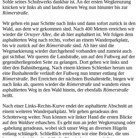
Sohle seines Schuhwerks dankbar ist. An der ersten Wegkreuzung
knicken wir links ab und laufen diesen Weg nun hinunter bis zur
Römerstraße
.
Wir gehen ein paar Schritte nach links und dann sofort zurück in den
Wald, aus dem wir gekommen sind. Nach 400 Metern erreichen wir
wieder die
Orsoyer Allee
, die ab hier asphaltiert ist. Wir folgen dem
asphaltierten Weg nach rechts, vorbei an einem Wanderparkplatz,
bis wir zurück auf der
Römerstraße
sind. Ab hier sind die
Wegmarkierung wieder durchgehend vorhanden und zumeist auch
gut sichtbar. Wir queren die Landstraße, um auf den Fußweg auf der
gegenüberliegenden Seite zu gelangen. Dort gehen wir links und
über den Bahnübergang. Nach einem kleinen Schlenker herum um
eine Bushaltestelle verläuft der Fußweg nun immer entlang der
Römerstraße
. Bei Erreichen der nächsten Bushaltestelle, biegen wir
nach links ab, queren wieder die
Römerstraße
und wandern einen
asphaltierten Weg in den Wald hinein, der ebenfalls
Römerstraße
heißt.
Nach einer Links-Rechts-Kurve endet der asphaltierte Abschnitt an
einem weiteren Wanderparkplatz. Wir gehen geradeaus den
Schotterweg weiter. Nun können wir linker Hand die ersten Blicke
auf den
Waldsee
erhaschen. Es geht nun an jeder Wegkreuzung oder
-gabelung geradeaus, wobei sich unser Weg an diversen Hügeln
entlang schlängelt. Schließlich erreichen wir eine Brücke, die uns