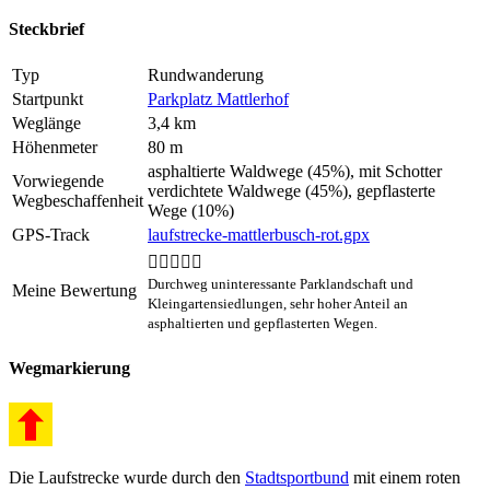
Steckbrief
Typ
Rundwanderung
Startpunkt
Parkplatz Mattlerhof
Weglänge
3,4 km
Höhenmeter
80 m
asphaltierte Waldwege (45%), mit Schotter
Vorwiegende
verdichtete Waldwege (45%), gepflasterte
Wegbeschaffenheit
Wege (10%)
GPS-Track
laufstrecke-mattlerbusch-rot.gpx


Durchweg uninteressante Parklandschaft und
Meine Bewertung
Kleingartensiedlungen, sehr hoher Anteil an
asphaltierten und gepflasterten Wegen.
Wegmarkierung
Die Laufstrecke wurde durch den
Stadtsportbund
mit einem roten