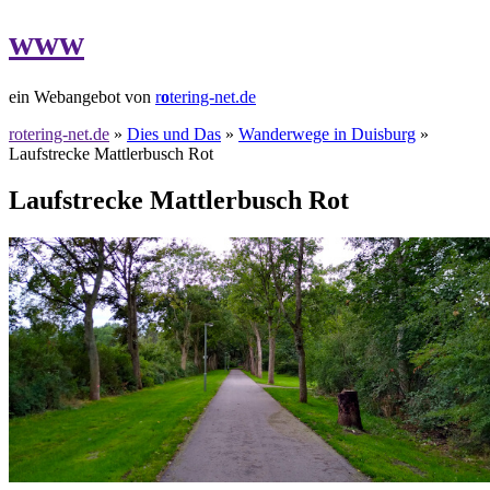
www
ein Webangebot von
r
o
tering-net.de
rotering-net.de
»
Dies und Das
»
Wanderwege in Duisburg
»
Laufstrecke Mattlerbusch Rot
Laufstrecke Mattlerbusch Rot