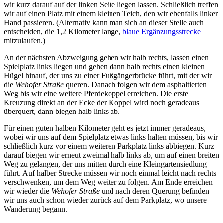
wir kurz darauf auf der linken Seite liegen lassen. Schließlich treffen
wir auf einen Platz mit einem kleinen Teich, den wir ebenfalls linker
Hand passieren. (Alternativ kann man sich an dieser Stelle auch
entscheiden, die 1,2 Kilometer lange,
blaue Ergänzungsstrecke
mitzulaufen.)
An der nächsten Abzweigung gehen wir halb rechts, lassen einen
Spielplatz links liegen und gehen dann halb rechts einen kleinen
Hügel hinauf, der uns zu einer Fußgängerbrücke führt, mit der wir
die
Wehofer Straße
queren. Danach folgen wir dem asphaltierten
Weg bis wir eine weitere Pferdekoppel erreichen. Die erste
Kreuzung direkt an der Ecke der Koppel wird noch geradeaus
überquert, dann biegen halb links ab.
Für einen guten halben Kilometer geht es jetzt immer geradeaus,
wobei wir uns auf dem Spielplatz etwas links halten müssen, bis wir
schließlich kurz vor einem weiteren Parkplatz links abbiegen. Kurz
darauf biegen wir erneut zweimal halb links ab, um auf einen breiten
Weg zu gelangen, der uns mitten durch eine Kleingartensiedlung
führt. Auf halber Strecke müssen wir noch einmal leicht nach rechts
verschwenken, um dem Weg weiter zu folgen. Am Ende erreichen
wir wieder die
Wehofer Straße
und nach deren Querung befinden
wir uns auch schon wieder zurück auf dem Parkplatz, wo unsere
Wanderung begann.