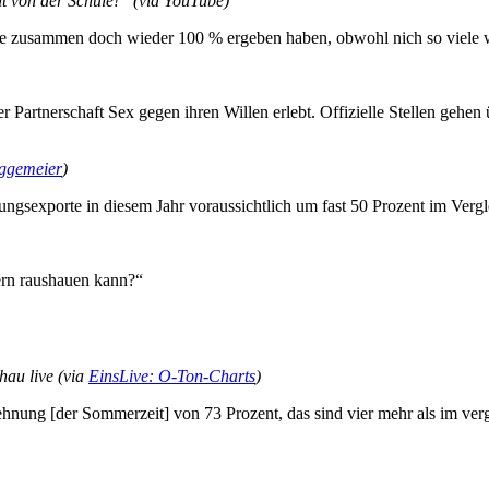
t von der Schule!“ (via YouTube)
sse zusammen doch wieder 100 % ergeben haben, obwohl nich so viele
er Partnerschaft Sex gegen ihren Willen erlebt. Offizielle Stellen gehen
iggemeier
)
gsexporte in diesem Jahr voraussichtlich um fast 50 Prozent im Vergl
ern raushauen kann?“
au live (via
EinsLive: O-Ton-Charts
)
ng [der Sommerzeit] von 73 Prozent, das sind vier mehr als im vergan