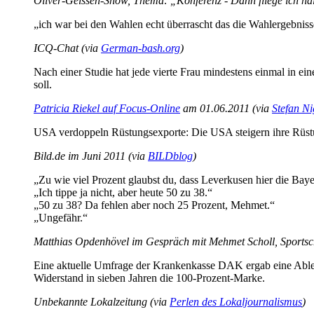
Oliver-Geissen-Show, Thema: „Konferenz - Dann fliege ich hal
„ich war bei den Wahlen echt überrascht das die Wahlergebni
ICQ-Chat (via
German-bash.org
)
Nach einer Studie hat jede vierte Frau mindestens einmal in ein
soll.
Patricia Riekel auf Focus-Online
am 01.06.2011 (via
Stefan N
USA verdoppeln Rüstungsexporte: Die USA steigern ihre Rüstun
Bild.de im Juni 2011 (via
BILDblog
)
„Zu wie viel Prozent glaubst du, dass Leverkusen hier die Bay
„Ich tippe ja nicht, aber heute 50 zu 38.“
„50 zu 38? Da fehlen aber noch 25 Prozent, Mehmet.“
„Ungefähr.“
Matthias Opdenhövel im Gespräch mit Mehmet Scholl, Sportsch
Eine aktuelle Umfrage der Krankenkasse DAK ergab eine Ablehnu
Widerstand in sieben Jahren die 100-Prozent-Marke.
Unbekannte Lokalzeitung (via
Perlen des Lokaljournalismus
)