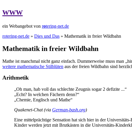
www
ein Webangebot von
r
o
tering-net.de
rotering-net.de
»
Dies und Das
» Mathematik in freier Wildbahn
Mathematik in freier Wildbahn
Mathe ist manchmal nicht ganz einfach. Dummerweise muss man „hin u
weitere mathematische Stilblüten
aus der freien Wildbahn sind herzli
Arithmetik
„Oh man, hab voll das schlechte Zeugnis sogar 2 defizite ...“
„Echt? In welchen Fächern denn?“
„Chemie, Englisch und Mathe“
Quakenet-Chat (via
German-bash.org
)
Eine mittelprächtige Sensation hat sich hier in der Universitä
Kinder werden jetzt mit Brutkästen in die Universitäts-Kinderk